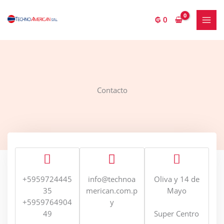
Ir
al
₲
0
contenido
Contacto
+5959724445
info@technoa
Oliva y 14 de
35
merican.com.p
Mayo
+5959764904
y
49
Super Centro