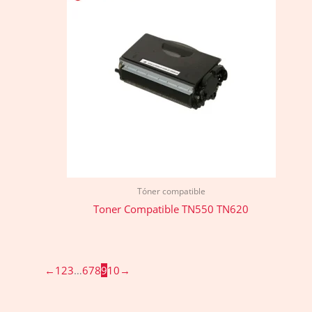
Tóner compatible
Toner Compatible TN550 TN620
←
1
2
3
…
6
7
8
9
10
→