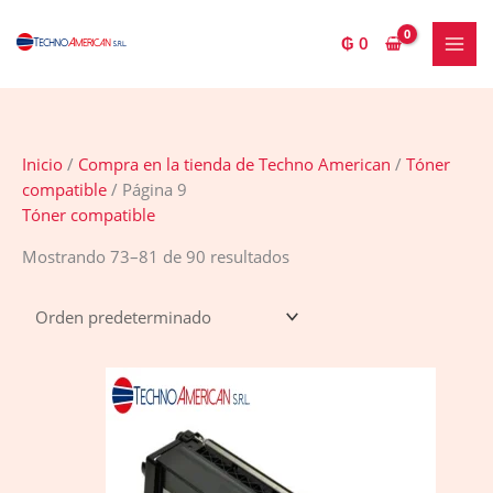
Ir
2
9
7
3
al
₲
0
0
0
p
p
contenido
p
p
r
r
r
r
o
o
o
o
d
d
Inicio
/
Compra en la tienda de Techno American
/
Tóner
d
d
u
u
compatible
/ Página 9
u
u
c
c
Tóner compatible
c
c
t
t
Mostrando 73–81 de 90 resultados
t
t
o
o
o
o
s
s
s
s